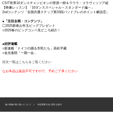
CSIT世界10ダンスチャンピオンの菅原一樹＆ラウラ・コラヴィッツア組
【映像レッスン】「10ダンススペシャル～スタンダード編～」
2ndコンテンツ「全国共通ステップ第33回パソドブレのポイント解説②」
●「注目企画・コンテンツ」
◯2025新春お年玉ビッグプレゼント
○2025春のビッグコンペ見どころ紹介！
●好評連載
○新連載「ドイツの踊る市民たち」高松平藏
○金光進陪「一期一会」
目次一覧はこちらをご覧ください
なお本品は返品不可ですので、予めご了承ください
個人情報の取り扱いについて
特定商取引法に関する表示