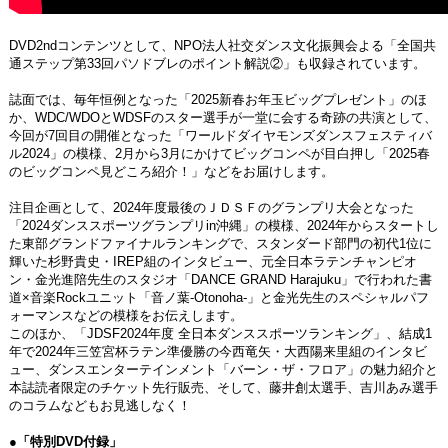
DVD2ndコンテンツとして、NPO法人社交ダンス文化振興会よる「全国共
通ステップ第33回パソドブレのポイント解説②」も収録されています。
誌面では、毎年恒例となった「2025新春お年玉ビッグプレゼント」のほ
か、WDC/WDOとWDSFのスター選手が一堂に会する奇跡の共演として、
今回が7回目の開催となった「ワールドダイヤモンズダンスフェスティバ
ル2024」の模様、2月から3月にかけてビッグコンペが目白押し「2025春
のビッグコンペ見どころ紹介！」などをお届けします。
注目企画として、2024年度最後のＪＤＳＦのグランプリ大会となった
「2024ダンススポーツグランプリin沖縄」の模様、2024年からスタートし
た東部グランドファイナルランキングで、スタンダード部門の初代1位に
輝いた杉野貴史・IREP組のインタビュー、元全日本ラテンチャンピオ
ン・金光進陪先生のスタジオ「DANCE GRAND Harajuku」で行われた書
道×音楽Rockユニット「音ノ葉-Otonoha-」と金光先生のスペシャルパフ
ォーマンスなどの模様をお伝えします。
このほか、「JDSF2024年度 全日本ダンススポーツランキング」、結成1
年で2024年三笠宮杯ラテン準優勝の今西竜矢・大西陽来里組のインタビ
ュー、ダンスエンターテインメント「バーン・ザ・フロア」の魅力紹介と
本誌読者限定のチケット先行販売、そして、藤井創太選手、吉川あみ選手
のコラムなどもお見逃しなく！
●「特別DVD付録」