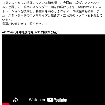
（ダンスビュウの映像レッスンは初出演）。今回は「10ダンススペシャ
ル」と題して、前半のスタンダード編をお届けします。5種目のデモンス
トレーションを披露し、各種目を踊るときのイメージや意識も公開。ま
た、スタンダードのエクササイズと組み方・立ち方のレッスンも収録して
います。
貴重な映像をぜひご覧ください！
■2025年3月号特別付録DVＤ内容のご紹介