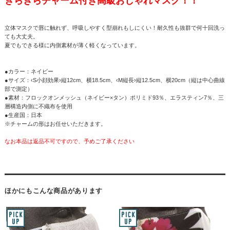
きらきらチャーム付き高級おしゃれマスク！！
立体マスクで唇に触れず、呼吸しやすく型崩れもしにくい！耐久性も抜群で何十回洗っ
ても大丈夫。
夏でもできる様に内側素材が薄く軽くなっています。
●カラー：ネイビー
●サイズ：‹S小顔効果›縦12cm、横18.5cm、‹M縦長›縦12.5cm、横20cm（縦は中心曲線
部で測定）
●素材：フロックオンメッシュ（ネイビー×タン）ポリミド93％、エラスティン7％、三
層構造内側に不織布を使用
●生産国：日本
※チャームの形はお任せいただきます。
なお本品は返品不可ですので、予めご了承ください
ほかにもこんな商品があります