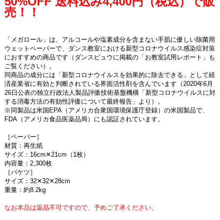
50%OFF 送料込み4,400円（税込）で販
売！！
「メガロール」は、アルコールや塩素成分を含まない手肌に優しい除菌用
ウェットペーパーで、ダンス教室における新型コロナウイルス感染症対策
におすすめの商品です（ダンスビュウに掲載の「お教室試用レポート」も
ご覧ください）。
同商品の成分には「新型コロナウイルスを効果的に除去できる」として経
済産業省に有効と判断されている界面活性剤を含んでいます（2020年6月
26日公表の独立行政法人製品評価技術基盤機構「新型コロナウイルスに対
する消毒方法の有効性評価について最終報告」より）。
※同製品は米国EPA（アメリカ合衆国環境保護庁登録）の米国製品で、
FDA（アメリカ食品医薬品局）にも認証されています。
［ペーパー］
材質：再生紙
サイズ：16cm✕21cm（1枚）
内容量：2,300枚
［バケツ］
サイズ：32✕32✕28cm
重量：約8.2kg
なお本品は返品不可ですので、予めご了承ください。